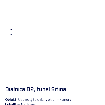
Domov
/ Referencie
Diaľnica D2, tunel Sitina
Objekt:
Uzavretý televízny okruh – kamery
Lokalita:
Bratislava