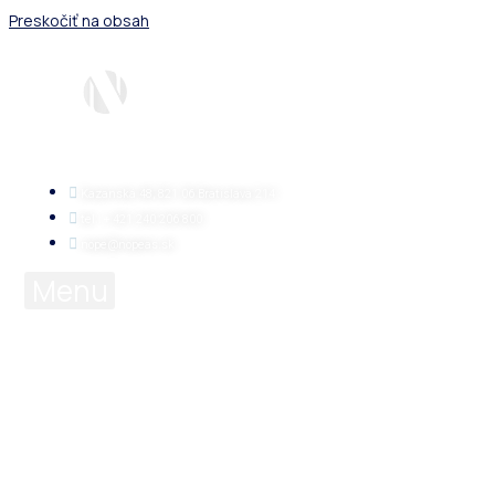
Preskočiť na obsah
Kazanská 48, 821 06 Bratislava 214
tel.: + 421 240 206 800
nope@nopeas.sk
Menu
Vyhľadať