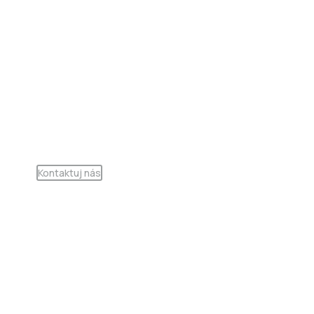
Napíšte nám a my Vám vypracujem
cenovú ponuku na mieru
Výkonné priame riešenia pre vaše potreby v oblasti
dopravných systémov a technológií
Kontaktuj nás