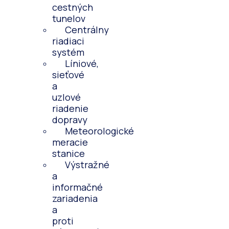
cestných
tunelov
Centrálny
riadiaci
systém
Líniové,
sieťové
a
uzlové
riadenie
dopravy
Meteorologické
meracie
stanice
Výstražné
a
informačné
zariadenia
a
proti