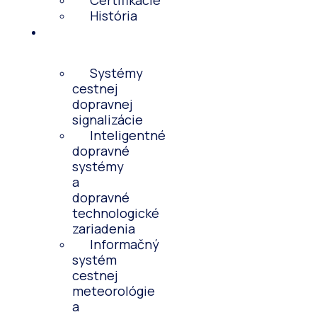
Certifikácie
História
Predmet
činnosti
Systémy
cestnej
dopravnej
signalizácie
Inteligentné
dopravné
systémy
a
dopravné
technologické
zariadenia
Informačný
systém
cestnej
meteorológie
a