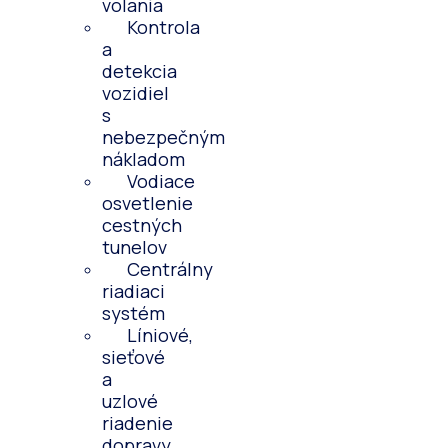
volania
Kontrola
a
detekcia
vozidiel
s
nebezpečným
nákladom
Vodiace
osvetlenie
cestných
tunelov
Centrálny
riadiaci
systém
Líniové,
sieťové
a
uzlové
riadenie
dopravy