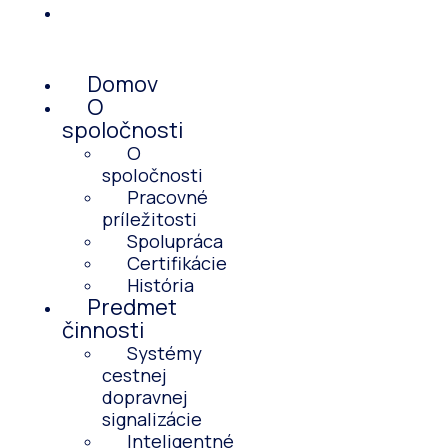
Kontakt
Menu
Domov
O
spoločnosti
O
spoločnosti
Pracovné
príležitosti
Spolupráca
Certifikácie
História
Predmet
činnosti
Systémy
cestnej
dopravnej
signalizácie
Inteligentné