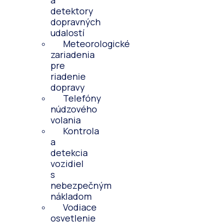
a
detektory
dopravných
udalostí
Meteorologické
zariadenia
pre
riadenie
dopravy
Telefóny
núdzového
volania
Kontrola
a
detekcia
vozidiel
s
nebezpečným
nákladom
Vodiace
osvetlenie