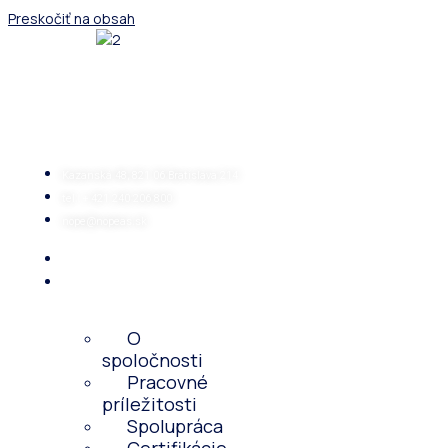
Preskočiť na obsah
Kazanská 48, 821 06 Bratislava 214
tel.: + 421 240 206 800
nope@nopeas.sk
Domov
O
spoločnosti
O
spoločnosti
Pracovné
príležitosti
Spolupráca