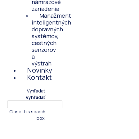
námrazové
zariadenia
Manažment
inteligentných
dopravných
systémov,
cestných
senzorov
a
výstrah
Novinky
Kontakt
Vyhľadať
Vyhľadať
Close this search
box.