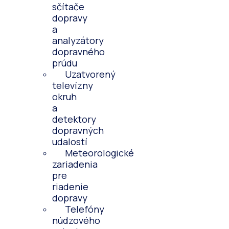
sčítače
dopravy
a
analyzátory
dopravného
prúdu
Uzatvorený
televízny
okruh
a
detektory
dopravných
udalostí
Meteorologické
zariadenia
pre
riadenie
dopravy
Telefóny
núdzového