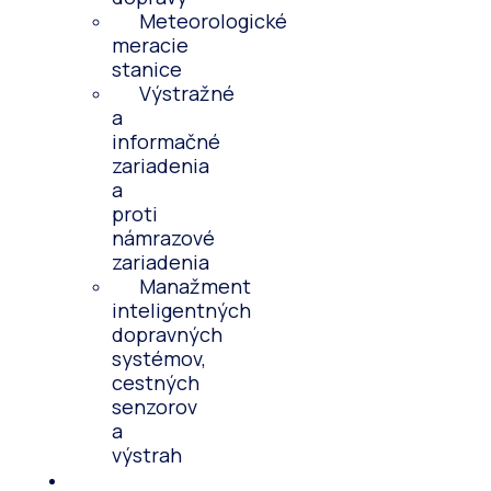
Meteorologické
meracie
stanice
Výstražné
a
informačné
zariadenia
a
proti
námrazové
zariadenia
Manažment
inteligentných
dopravných
systémov,
cestných
senzorov
a
výstrah
Novinky