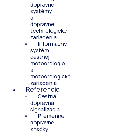
dopravné
systémy
a
dopravné
technologické
zariadenia
Informačný
systém
cestnej
meteorológie
a
meteorologické
zariadenia
Referencie
Cestná
dopravná
signalizacia
Premenné
dopravné
značky