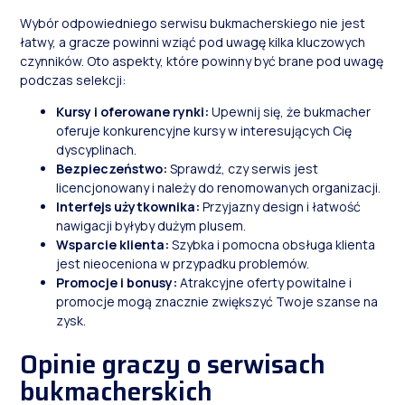
Wybór odpowiedniego serwisu bukmacherskiego nie jest
łatwy, a gracze powinni wziąć pod uwagę kilka kluczowych
czynników. Oto aspekty, które powinny być brane pod uwagę
podczas selekcji:
Kursy i oferowane rynki:
Upewnij się, że bukmacher
oferuje konkurencyjne kursy w interesujących Cię
dyscyplinach.
Bezpieczeństwo:
Sprawdź, czy serwis jest
licencjonowany i należy do renomowanych organizacji.
Interfejs użytkownika:
Przyjazny design i łatwość
nawigacji byłyby dużym plusem.
Wsparcie klienta:
Szybka i pomocna obsługa klienta
jest nieoceniona w przypadku problemów.
Promocje i bonusy:
Atrakcyjne oferty powitalne i
promocje mogą znacznie zwiększyć Twoje szanse na
zysk.
Opinie graczy o serwisach
bukmacherskich