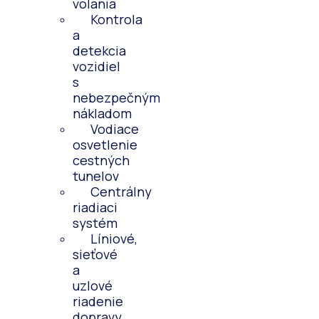
volania
Kontrola
a
detekcia
vozidiel
s
nebezpečným
nákladom
Vodiace
osvetlenie
cestných
tunelov
Centrálny
riadiaci
systém
Líniové,
sieťové
a
uzlové
riadenie
dopravy