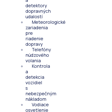
a
detektory
dopravných
udalostí
Meteorologické
zariadenia
pre
riadenie
dopravy
Telefóny
núdzového
volania
Kontrola
a
detekcia
vozidiel
s
nebezpečným
nákladom
Vodiace
osvetlenie