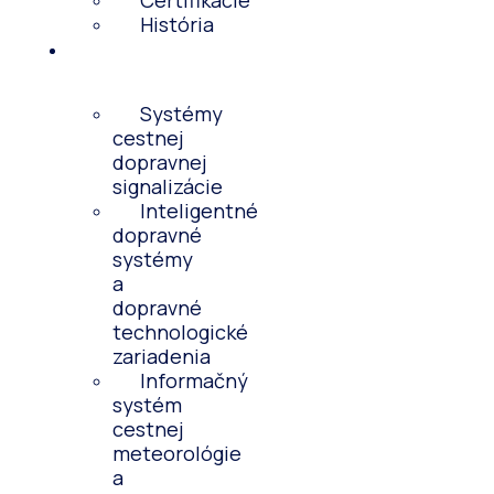
Certifikácie
História
Predmet
činnosti
Systémy
cestnej
dopravnej
signalizácie
Inteligentné
dopravné
systémy
a
dopravné
technologické
zariadenia
Informačný
systém
cestnej
meteorológie
a