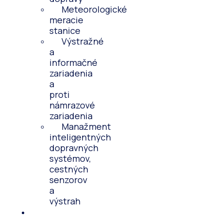
Meteorologické
meracie
stanice
Výstražné
a
informačné
zariadenia
a
proti
námrazové
zariadenia
Manažment
inteligentných
dopravných
systémov,
cestných
senzorov
a
výstrah
Novinky