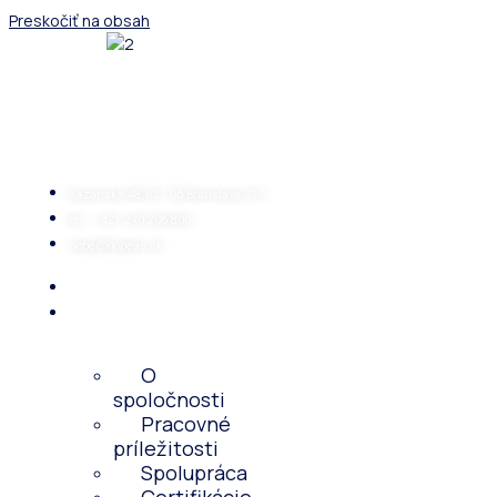
Preskočiť na obsah
Kazanská 48, 821 06 Bratislava 214
tel.: + 421 240 206 800
nope@nopeas.sk
Domov
O
spoločnosti
O
spoločnosti
Pracovné
príležitosti
Spolupráca