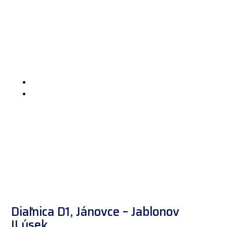
Domov
/ Referencie
Diaľnica D1, Jánovce – Jablonov
II.úsek